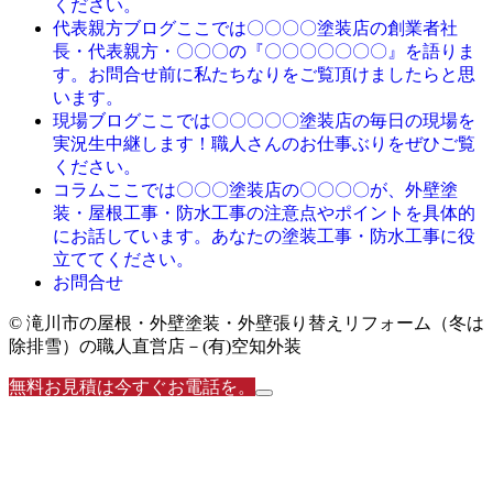
ください。
ここでは〇〇〇〇塗装店の創業者社
代表親方ブログ
長・代表親方・〇〇〇の『〇〇〇〇〇〇〇』を語りま
す。お問合せ前に私たちなりをご覧頂けましたらと思
います。
ここでは〇〇〇〇〇塗装店の毎日の現場を
現場ブログ
実況生中継します！職人さんのお仕事ぶりをぜひご覧
ください。
ここでは〇〇〇塗装店の〇〇〇〇が、外壁塗
コラム
装・屋根工事・防水工事の注意点やポイントを具体的
にお話しています。あなたの塗装工事・防水工事に役
立ててください。
お問合せ
© 滝川市の屋根・外壁塗装・外壁張り替えリフォーム（冬は
除排雪）の職人直営店－(有)空知外装
無料お見積は今すぐお電話を。